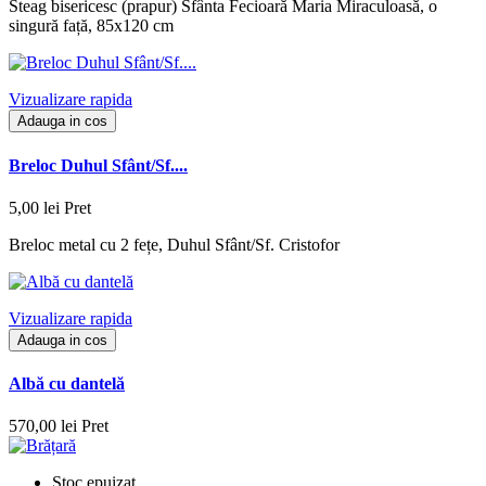
Steag bisericesc (prapur) Sfânta Fecioară Maria Miraculoasă, o
singură față, 85x120 cm
Vizualizare rapida
Adauga in cos
Breloc Duhul Sfânt/Sf....
5,00 lei
Pret
Breloc metal cu 2 fețe, Duhul Sfânt/Sf. Cristofor
Vizualizare rapida
Adauga in cos
Albă cu dantelă
570,00 lei
Pret
Stoc epuizat