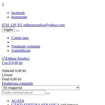

facebook
Instragram
0741 120 321
edituraserafica@yahoo.com
Logare
Contul meu
Finalizare comanda
Autentificare
Cos
0
0,00 lei
Subtotal
0,00 lei
Livrare
Total
0,00 lei
Finalizeaza comanda
ACASA
CĂRȚI EDITURA SERAFICA
add
remove