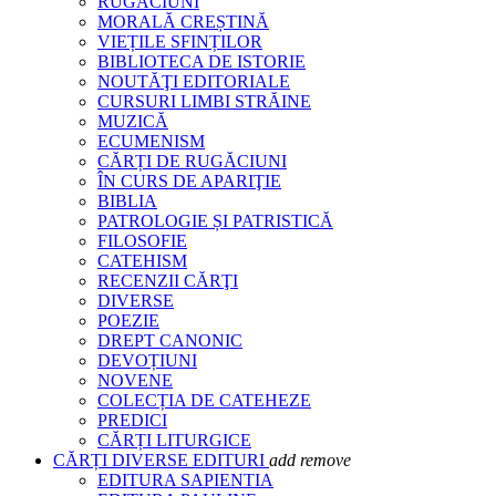
RUGĂCIUNI
MORALĂ CREȘTINĂ
VIEȚILE SFINȚILOR
BIBLIOTECA DE ISTORIE
NOUTĂŢI EDITORIALE
CURSURI LIMBI STRĂINE
MUZICĂ
ECUMENISM
CĂRȚI DE RUGĂCIUNI
ÎN CURS DE APARIŢIE
BIBLIA
PATROLOGIE ȘI PATRISTICĂ
FILOSOFIE
CATEHISM
RECENZII CĂRŢI
DIVERSE
POEZIE
DREPT CANONIC
DEVOȚIUNI
NOVENE
COLECȚIA DE CATEHEZE
PREDICI
CĂRȚI LITURGICE
CĂRȚI DIVERSE EDITURI
add
remove
EDITURA SAPIENTIA