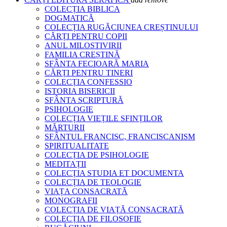
COLECȚIA BIBLICA
DOGMATICĂ
COLECȚIA RUGĂCIUNEA CREȘTINULUI
CĂRȚI PENTRU COPII
ANUL MILOSTIVIRII
FAMILIA CREȘTINĂ
SFÂNTA FECIOARĂ MARIA
CĂRȚI PENTRU TINERI
COLECȚIA CONFESSIO
ISTORIA BISERICII
SFÂNTA SCRIPTURĂ
PSIHOLOGIE
COLECȚIA VIEȚILE SFINȚILOR
MĂRTURII
SFÂNTUL FRANCISC, FRANCISCANISM
SPIRITUALITATE
COLECȚIA DE PSIHOLOGIE
MEDITAȚII
COLECȚIA STUDIA ET DOCUMENTA
COLECȚIA DE TEOLOGIE
VIAȚA CONSACRATĂ
MONOGRAFII
COLECȚIA DE VIAȚĂ CONSACRATĂ
COLECȚIA DE FILOSOFIE