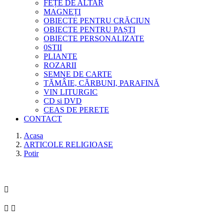
FEȚE DE ALTAR
MAGNEȚI
OBIECTE PENTRU CRĂCIUN
OBIECTE PENTRU PAȘTI
OBIECTE PERSONALIZATE
0STII
PLIANTE
ROZARII
SEMNE DE CARTE
TĂMÂIE, CĂRBUNI, PARAFINĂ
VIN LITURGIC
CD si DVD
CEAS DE PERETE
CONTACT
Acasa
ARTICOLE RELIGIOASE
Potir


