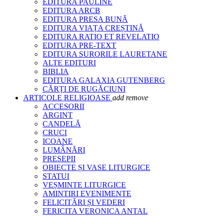
EDITURA PAULINE
EDITURA ARCB
EDITURA PRESA BUNĂ
EDITURA VIAȚA CREȘTINĂ
EDITURA RATIO ET REVELATIO
EDITURA PRE-TEXT
EDITURA SURORILE LAURETANE
ALTE EDITURI
BIBLIA
EDITURA GALAXIA GUTENBERG
CĂRȚI DE RUGĂCIUNI
ARTICOLE RELIGIOASE
add
remove
ACCESORII
ARGINT
CANDELĂ
CRUCI
ICOANE
LUMÂNĂRI
PRESEPII
OBIECTE ȘI VASE LITURGICE
STATUI
VEȘMINTE LITURGICE
AMINTIRI EVENIMENTE
FELICITĂRI ȘI VEDERI
FERICITA VERONICA ANTAL