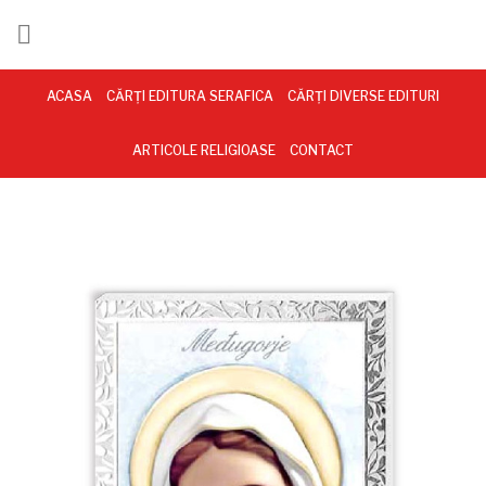

ck
ACASA
CĂRȚI EDITURA SERAFICA
CĂRȚI DIVERSE EDITURI
ARTICOLE RELIGIOASE
CONTACT