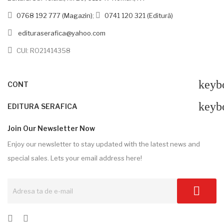
0768 192 777 (Magazin)
;
0741 120 321 (Editură)
edituraserafica@yahoo.com
CUI: RO21414358
keyb
CONT
keyb
EDITURA SERAFICA
Join Our Newsletter Now
Enjoy our newsletter to stay updated with the latest news and
special sales. Lets your email address here!