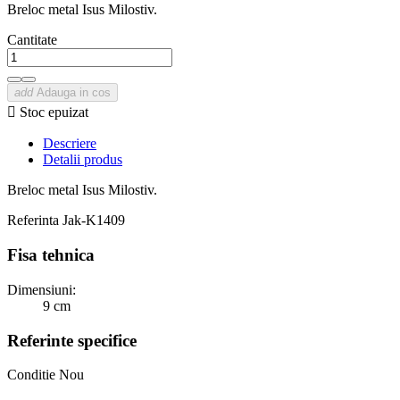
Breloc metal Isus Milostiv.
Cantitate
add
Adauga in cos

Stoc epuizat
Descriere
Detalii produs
Breloc metal Isus Milostiv.
Referinta
Jak-K1409
Fisa tehnica
Dimensiuni:
9 cm
Referinte specifice
Conditie
Nou