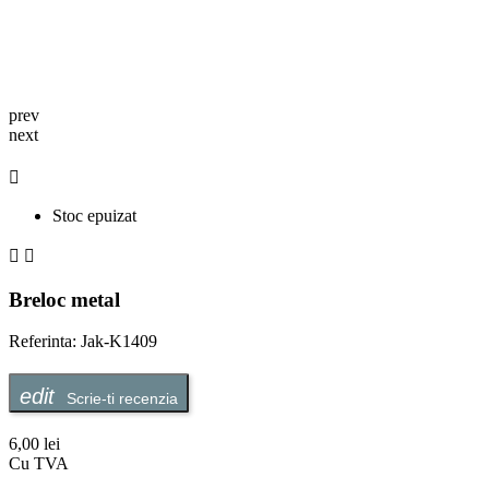
prev
next

Stoc epuizat


Breloc metal
Referinta: Jak-K1409
Scrie-ti recenzia
6,00 lei
Cu TVA