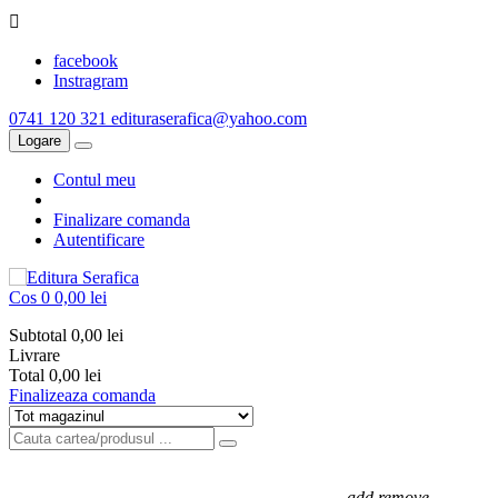

facebook
Instragram
0741 120 321
edituraserafica@yahoo.com
Logare
Contul meu
Finalizare comanda
Autentificare
Cos
0
0,00 lei
Subtotal
0,00 lei
Livrare
Total
0,00 lei
Finalizeaza comanda
ACASA
CĂRȚI EDITURA SERAFICA
add
remove