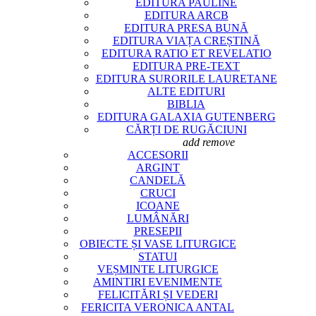
EDITURA PAULINE
EDITURA ARCB
EDITURA PRESA BUNĂ
EDITURA VIAȚA CREȘTINĂ
EDITURA RATIO ET REVELATIO
EDITURA PRE-TEXT
EDITURA SURORILE LAURETANE
ALTE EDITURI
BIBLIA
EDITURA GALAXIA GUTENBERG
CĂRȚI DE RUGĂCIUNI
ARTICOLE RELIGIOASE
add
remove
ACCESORII
ARGINT
CANDELĂ
CRUCI
ICOANE
LUMÂNĂRI
PRESEPII
OBIECTE ȘI VASE LITURGICE
STATUI
VEȘMINTE LITURGICE
AMINTIRI EVENIMENTE
FELICITĂRI ȘI VEDERI
FERICITA VERONICA ANTAL