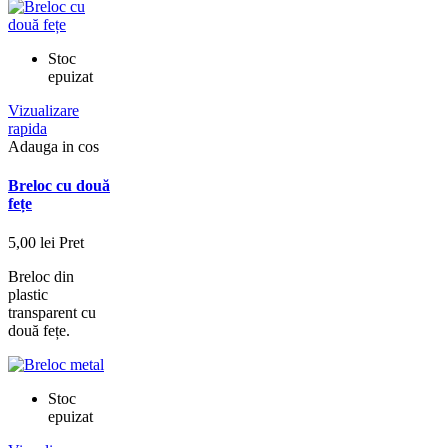
Stoc
epuizat
Vizualizare
rapida
Adauga in cos
Breloc cu două
fețe
5,00 lei
Pret
Breloc din
plastic
transparent cu
două fețe.
Stoc
epuizat