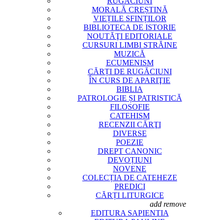
RUGĂCIUNI
MORALĂ CREȘTINĂ
VIEȚILE SFINȚILOR
BIBLIOTECA DE ISTORIE
NOUTĂŢI EDITORIALE
CURSURI LIMBI STRĂINE
MUZICĂ
ECUMENISM
CĂRȚI DE RUGĂCIUNI
ÎN CURS DE APARIŢIE
BIBLIA
PATROLOGIE ȘI PATRISTICĂ
FILOSOFIE
CATEHISM
RECENZII CĂRŢI
DIVERSE
POEZIE
DREPT CANONIC
DEVOȚIUNI
NOVENE
COLECȚIA DE CATEHEZE
PREDICI
CĂRȚI LITURGICE
CĂRȚI DIVERSE EDITURI
add
remove
EDITURA SAPIENTIA