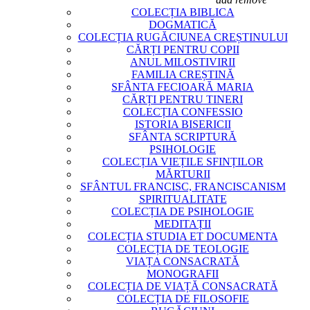
COLECȚIA BIBLICA
DOGMATICĂ
COLECȚIA RUGĂCIUNEA CREȘTINULUI
CĂRȚI PENTRU COPII
ANUL MILOSTIVIRII
FAMILIA CREȘTINĂ
SFÂNTA FECIOARĂ MARIA
CĂRȚI PENTRU TINERI
COLECȚIA CONFESSIO
ISTORIA BISERICII
SFÂNTA SCRIPTURĂ
PSIHOLOGIE
COLECȚIA VIEȚILE SFINȚILOR
MĂRTURII
SFÂNTUL FRANCISC, FRANCISCANISM
SPIRITUALITATE
COLECȚIA DE PSIHOLOGIE
MEDITAȚII
COLECȚIA STUDIA ET DOCUMENTA
COLECȚIA DE TEOLOGIE
VIAȚA CONSACRATĂ
MONOGRAFII
COLECȚIA DE VIAȚĂ CONSACRATĂ
COLECȚIA DE FILOSOFIE