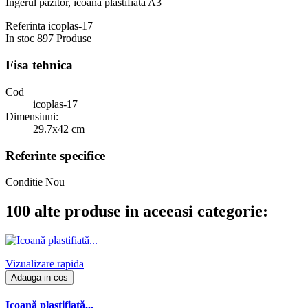
Îngerul păzitor, icoană plastifiată A3
Referinta
icoplas-17
In stoc
897 Produse
Fisa tehnica
Cod
icoplas-17
Dimensiuni:
29.7x42 cm
Referinte specifice
Conditie
Nou
100 alte produse in aceeasi categorie:
Vizualizare rapida
Adauga in cos
Icoană plastifiată...