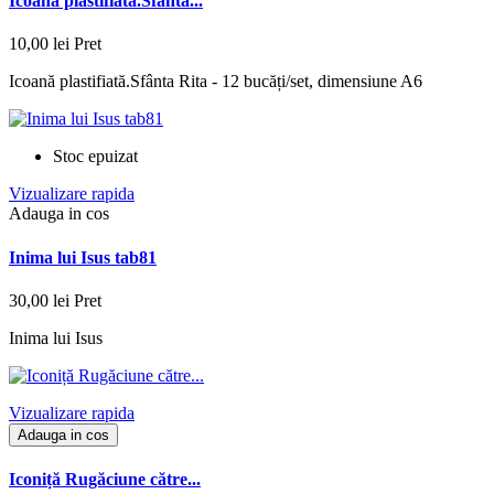
Icoană plastifiată.Sfânta...
10,00 lei
Pret
Icoană plastifiată.Sfânta Rita - 12 bucăți/set, dimensiune A6
Stoc epuizat
Vizualizare rapida
Adauga in cos
Inima lui Isus tab81
30,00 lei
Pret
Inima lui Isus
Vizualizare rapida
Adauga in cos
Iconiță Rugăciune către...