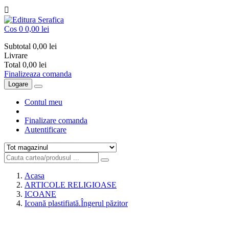

Cos
0
0,00 lei
Subtotal
0,00 lei
Livrare
Total
0,00 lei
Finalizeaza comanda
Logare
Contul meu
Finalizare comanda
Autentificare
Acasa
ARTICOLE RELIGIOASE
ICOANE
Icoană plastifiată.Îngerul păzitor