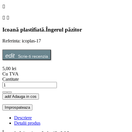



Icoană plastifiată.Îngerul păzitor
Referinta: icoplas-17
Scrie-ti recenzia
5,00 lei
Cu TVA
Cantitate
add
Adauga in cos
Descriere
Detalii produs