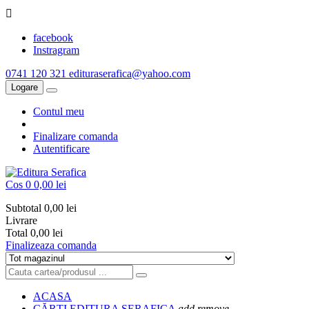

facebook
Instragram
0741 120 321
edituraserafica@yahoo.com
Logare
Contul meu
Finalizare comanda
Autentificare
Cos
0
0,00 lei
Subtotal
0,00 lei
Livrare
Total
0,00 lei
Finalizeaza comanda
ACASA
CĂRȚI EDITURA SERAFICA
add
remove