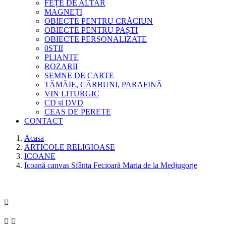
FEȚE DE ALTAR
MAGNEȚI
OBIECTE PENTRU CRĂCIUN
OBIECTE PENTRU PAȘTI
OBIECTE PERSONALIZATE
0STII
PLIANTE
ROZARII
SEMNE DE CARTE
TĂMÂIE, CĂRBUNI, PARAFINĂ
VIN LITURGIC
CD si DVD
CEAS DE PERETE
CONTACT
Acasa
ARTICOLE RELIGIOASE
ICOANE
Icoană canvas Sfânta Fecioară Maria de la Medjugorje


