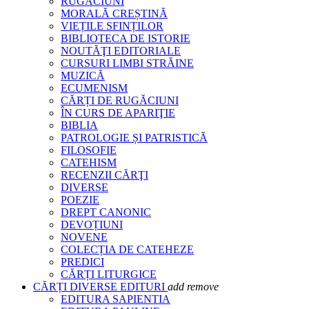
RUGĂCIUNI
MORALĂ CREȘTINĂ
VIEȚILE SFINȚILOR
BIBLIOTECA DE ISTORIE
NOUTĂŢI EDITORIALE
CURSURI LIMBI STRĂINE
MUZICĂ
ECUMENISM
CĂRȚI DE RUGĂCIUNI
ÎN CURS DE APARIŢIE
BIBLIA
PATROLOGIE ȘI PATRISTICĂ
FILOSOFIE
CATEHISM
RECENZII CĂRŢI
DIVERSE
POEZIE
DREPT CANONIC
DEVOȚIUNI
NOVENE
COLECȚIA DE CATEHEZE
PREDICI
CĂRȚI LITURGICE
CĂRȚI DIVERSE EDITURI
add
remove
EDITURA SAPIENTIA