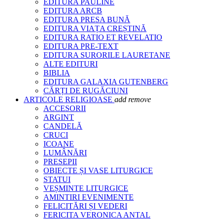
EDITURA PAULINE
EDITURA ARCB
EDITURA PRESA BUNĂ
EDITURA VIAȚA CREȘTINĂ
EDITURA RATIO ET REVELATIO
EDITURA PRE-TEXT
EDITURA SURORILE LAURETANE
ALTE EDITURI
BIBLIA
EDITURA GALAXIA GUTENBERG
CĂRȚI DE RUGĂCIUNI
ARTICOLE RELIGIOASE
add
remove
ACCESORII
ARGINT
CANDELĂ
CRUCI
ICOANE
LUMÂNĂRI
PRESEPII
OBIECTE ȘI VASE LITURGICE
STATUI
VEȘMINTE LITURGICE
AMINTIRI EVENIMENTE
FELICITĂRI ȘI VEDERI
FERICITA VERONICA ANTAL