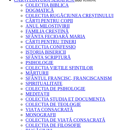
COLECȚIA BIBLICA
DOGMATICĂ
COLECȚIA RUGĂCIUNEA CREȘTINULUI
CĂRȚI PENTRU COPII
ANUL MILOSTIVIRII
FAMILIA CREȘTINĂ
SFÂNTA FECIOARĂ MARIA
CĂRȚI PENTRU TINERI
COLECȚIA CONFESSIO
ISTORIA BISERICII
SFÂNTA SCRIPTURĂ
PSIHOLOGIE
COLECȚIA VIEȚILE SFINȚILOR
MĂRTURII
SFÂNTUL FRANCISC, FRANCISCANISM
SPIRITUALITATE
COLECȚIA DE PSIHOLOGIE
MEDITAȚII
COLECȚIA STUDIA ET DOCUMENTA
COLECȚIA DE TEOLOGIE
VIAȚA CONSACRATĂ
MONOGRAFII
COLECȚIA DE VIAȚĂ CONSACRATĂ
COLECȚIA DE FILOSOFIE