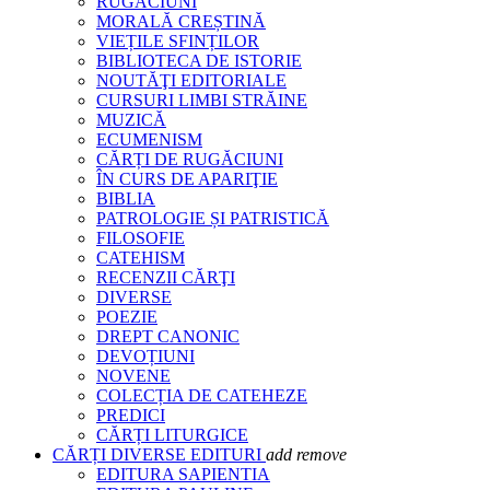
RUGĂCIUNI
MORALĂ CREȘTINĂ
VIEȚILE SFINȚILOR
BIBLIOTECA DE ISTORIE
NOUTĂŢI EDITORIALE
CURSURI LIMBI STRĂINE
MUZICĂ
ECUMENISM
CĂRȚI DE RUGĂCIUNI
ÎN CURS DE APARIŢIE
BIBLIA
PATROLOGIE ȘI PATRISTICĂ
FILOSOFIE
CATEHISM
RECENZII CĂRŢI
DIVERSE
POEZIE
DREPT CANONIC
DEVOȚIUNI
NOVENE
COLECȚIA DE CATEHEZE
PREDICI
CĂRȚI LITURGICE
CĂRȚI DIVERSE EDITURI
add
remove
EDITURA SAPIENTIA