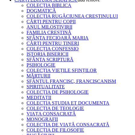
COLECȚIA BIBLICA
DOGMATICĂ
COLECȚIA RUGĂCIUNEA CREȘTINULUI
CĂRȚI PENTRU COPII
ANUL MILOSTIVIRII
FAMILIA CREȘTINĂ
SFÂNTA FECIOARĂ MARIA
CĂRȚI PENTRU TINERI
COLECȚIA CONFESSIO
ISTORIA BISERICII
SFÂNTA SCRIPTURĂ
PSIHOLOGIE
COLECȚIA VIEȚILE SFINȚILOR
MĂRTURII
SFÂNTUL FRANCISC, FRANCISCANISM
SPIRITUALITATE
COLECȚIA DE PSIHOLOGIE
MEDITAȚII
COLECȚIA STUDIA ET DOCUMENTA
COLECȚIA DE TEOLOGIE
VIAȚA CONSACRATĂ
MONOGRAFII
COLECȚIA DE VIAȚĂ CONSACRATĂ
COLECȚIA DE FILOSOFIE