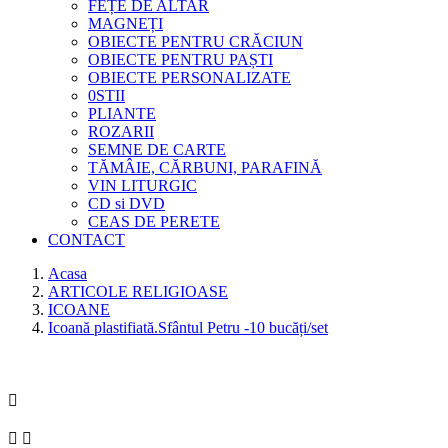
FEȚE DE ALTAR
MAGNEȚI
OBIECTE PENTRU CRĂCIUN
OBIECTE PENTRU PAȘTI
OBIECTE PERSONALIZATE
0STII
PLIANTE
ROZARII
SEMNE DE CARTE
TĂMÂIE, CĂRBUNI, PARAFINĂ
VIN LITURGIC
CD si DVD
CEAS DE PERETE
CONTACT
Acasa
ARTICOLE RELIGIOASE
ICOANE
Icoană plastifiată.Sfântul Petru -10 bucăți/set


