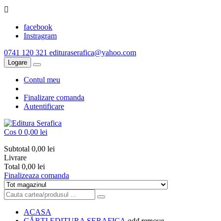

facebook
Instragram
0741 120 321
edituraserafica@yahoo.com
Logare
Contul meu
Finalizare comanda
Autentificare
Cos
0
0,00 lei
Subtotal
0,00 lei
Livrare
Total
0,00 lei
Finalizeaza comanda
ACASA
CĂRȚI EDITURA SERAFICA
add
remove