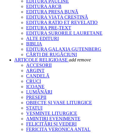
EDITURA PAULINE
EDITURA ARCB
EDITURA PRESA BUNĂ
EDITURA VIAȚA CREȘTINĂ
EDITURA RATIO ET REVELATIO
EDITURA PRE-TEXT
EDITURA SURORILE LAURETANE
ALTE EDITURI
BIBLIA
EDITURA GALAXIA GUTENBERG
CĂRȚI DE RUGĂCIUNI
ARTICOLE RELIGIOASE
add
remove
ACCESORII
ARGINT
CANDELĂ
CRUCI
ICOANE
LUMÂNĂRI
PRESEPII
OBIECTE ȘI VASE LITURGICE
STATUI
VEȘMINTE LITURGICE
AMINTIRI EVENIMENTE
FELICITĂRI ȘI VEDERI
FERICITA VERONICA ANTAL