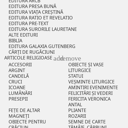
EDITURA ARCB
EDITURA PRESA BUNĂ
EDITURA VIAȚA CREȘTINĂ
EDITURA RATIO ET REVELATIO
EDITURA PRE-TEXT
EDITURA SURORILE LAURETANE
ALTE EDITURI
BIBLIA
EDITURA GALAXIA GUTENBERG
CĂRȚI DE RUGĂCIUNI
add
remove
ARTICOLE RELIGIOASE
ACCESORII
OBIECTE ȘI VASE
ARGINT
LITURGICE
CANDELĂ
STATUI
CRUCI
VEȘMINTE LITURGICE
ICOANE
AMINTIRI EVENIMENTE
LUMÂNĂRI
FELICITĂRI ȘI VEDERI
PRESEPII
FERICITA VERONICA
ANTAL
FEȚE DE ALTAR
PLIANTE
MAGNEȚI
ROZARII
OBIECTE PENTRU
SEMNE DE CARTE
CRĂCIUN
TĂMÂIE, CĂRBUNI,