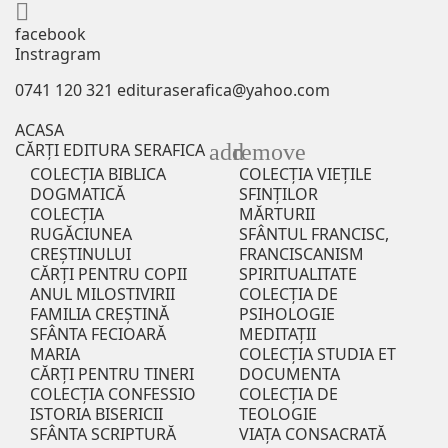

facebook
Instragram
0741 120 321
edituraserafica@yahoo.com
ACASA
add
remove
CĂRȚI EDITURA SERAFICA
COLECȚIA BIBLICA
COLECȚIA VIEȚILE
DOGMATICĂ
SFINȚILOR
COLECȚIA
MĂRTURII
RUGĂCIUNEA
SFÂNTUL FRANCISC,
CREȘTINULUI
FRANCISCANISM
CĂRȚI PENTRU COPII
SPIRITUALITATE
ANUL MILOSTIVIRII
COLECȚIA DE
FAMILIA CREȘTINĂ
PSIHOLOGIE
SFÂNTA FECIOARĂ
MEDITAȚII
MARIA
COLECȚIA STUDIA ET
CĂRȚI PENTRU TINERI
DOCUMENTA
COLECȚIA CONFESSIO
COLECȚIA DE
ISTORIA BISERICII
TEOLOGIE
SFÂNTA SCRIPTURĂ
VIAȚA CONSACRATĂ