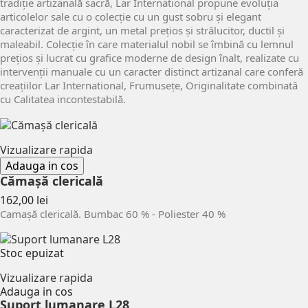
tradiție artizanală sacră, Lar International propune evoluția
articolelor sale cu o colecție cu un gust sobru și elegant
caracterizat de argint, un metal prețios și strălucitor, ductil și
maleabil. Colecție în care materialul nobil se îmbină cu lemnul
prețios și lucrat cu grafice moderne de design înalt, realizate cu
intervenții manuale cu un caracter distinct artizanal care conferă
creațiilor Lar International, Frumusețe, Originalitate combinată
cu Calitatea incontestabilă.
Vizualizare rapida
Adauga in cos
Cămașă clericală
Pret
162,00 lei
Camașă clericală. Bumbac 60 % - Poliester 40 %
Stoc epuizat
Vizualizare rapida
Adauga in cos
Suport lumanare L28