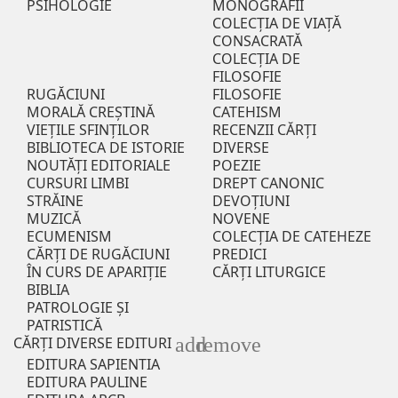
PSIHOLOGIE
MONOGRAFII
COLECȚIA DE VIAȚĂ
CONSACRATĂ
COLECȚIA DE
FILOSOFIE
RUGĂCIUNI
FILOSOFIE
MORALĂ CREȘTINĂ
CATEHISM
VIEȚILE SFINȚILOR
RECENZII CĂRŢI
BIBLIOTECA DE ISTORIE
DIVERSE
NOUTĂŢI EDITORIALE
POEZIE
CURSURI LIMBI
DREPT CANONIC
STRĂINE
DEVOȚIUNI
MUZICĂ
NOVENE
ECUMENISM
COLECȚIA DE CATEHEZE
CĂRȚI DE RUGĂCIUNI
PREDICI
ÎN CURS DE APARIŢIE
CĂRȚI LITURGICE
BIBLIA
PATROLOGIE ȘI
PATRISTICĂ
add
remove
CĂRȚI DIVERSE EDITURI
EDITURA SAPIENTIA
EDITURA PAULINE