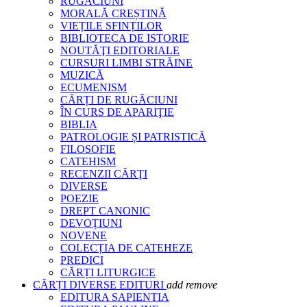
RUGĂCIUNI
MORALĂ CREȘTINĂ
VIEȚILE SFINȚILOR
BIBLIOTECA DE ISTORIE
NOUTĂŢI EDITORIALE
CURSURI LIMBI STRĂINE
MUZICĂ
ECUMENISM
CĂRȚI DE RUGĂCIUNI
ÎN CURS DE APARIŢIE
BIBLIA
PATROLOGIE ȘI PATRISTICĂ
FILOSOFIE
CATEHISM
RECENZII CĂRŢI
DIVERSE
POEZIE
DREPT CANONIC
DEVOȚIUNI
NOVENE
COLECȚIA DE CATEHEZE
PREDICI
CĂRȚI LITURGICE
CĂRȚI DIVERSE EDITURI
add
remove
EDITURA SAPIENTIA