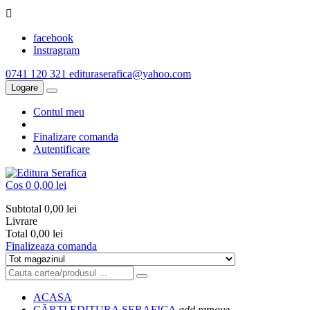

facebook
Instragram
0741 120 321
edituraserafica@yahoo.com
Logare
Contul meu
Finalizare comanda
Autentificare
Cos
0
0,00 lei
Subtotal
0,00 lei
Livrare
Total
0,00 lei
Finalizeaza comanda
ACASA
CĂRȚI EDITURA SERAFICA
add
remove