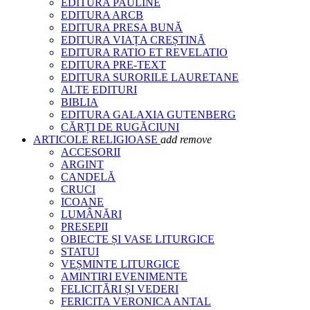
EDITURA PAULINE
EDITURA ARCB
EDITURA PRESA BUNĂ
EDITURA VIAȚA CREȘTINĂ
EDITURA RATIO ET REVELATIO
EDITURA PRE-TEXT
EDITURA SURORILE LAURETANE
ALTE EDITURI
BIBLIA
EDITURA GALAXIA GUTENBERG
CĂRȚI DE RUGĂCIUNI
ARTICOLE RELIGIOASE
add
remove
ACCESORII
ARGINT
CANDELĂ
CRUCI
ICOANE
LUMÂNĂRI
PRESEPII
OBIECTE ȘI VASE LITURGICE
STATUI
VEȘMINTE LITURGICE
AMINTIRI EVENIMENTE
FELICITĂRI ȘI VEDERI
FERICITA VERONICA ANTAL