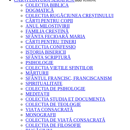
COLECȚIA BIBLICA
DOGMATICĂ
COLECȚIA RUGĂCIUNEA CREȘTINULUI
CĂRȚI PENTRU COPII
ANUL MILOSTIVIRII
FAMILIA CREȘTINĂ
SFÂNTA FECIOARĂ MARIA
CĂRȚI PENTRU TINERI
COLECȚIA CONFESSIO
ISTORIA BISERICII
SFÂNTA SCRIPTURĂ
PSIHOLOGIE
COLECȚIA VIEȚILE SFINȚILOR
MĂRTURII
SFÂNTUL FRANCISC, FRANCISCANISM
SPIRITUALITATE
COLECȚIA DE PSIHOLOGIE
MEDITAȚII
COLECȚIA STUDIA ET DOCUMENTA
COLECȚIA DE TEOLOGIE
VIAȚA CONSACRATĂ
MONOGRAFII
COLECȚIA DE VIAȚĂ CONSACRATĂ
COLECȚIA DE FILOSOFIE