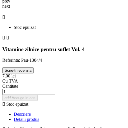
prev
next

Stoc epuizat


Vitamine zilnice pentru suflet Vol. 4
Referinta: Pau-1304/4
Scrie-ti recenzia
7,00 lei
Cu TVA
Cantitate
add
Adauga in cos

Stoc epuizat
Descriere
Detalii produs