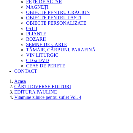
FEȚE DE ALTAR
MAGNEȚI
OBIECTE PENTRU CRĂCIUN
OBIECTE PENTRU PAȘTI
OBIECTE PERSONALIZATE
0STII
PLIANTE
ROZARII
SEMNE DE CARTE
TĂMÂIE, CĂRBUNI, PARAFINĂ
VIN LITURGIC
CD si DVD
CEAS DE PERETE
CONTACT
Acasa
CĂRȚI DIVERSE EDITURI
EDITURA PAULINE
Vitamine zilnice pentru suflet Vol. 4