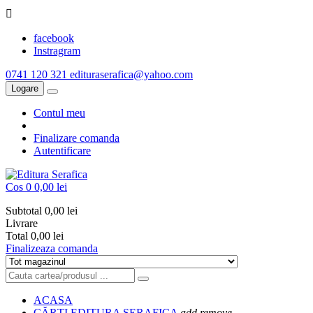

facebook
Instragram
0741 120 321
edituraserafica@yahoo.com
Logare
Contul meu
Finalizare comanda
Autentificare
Cos
0
0,00 lei
Subtotal
0,00 lei
Livrare
Total
0,00 lei
Finalizeaza comanda
ACASA
CĂRȚI EDITURA SERAFICA
add
remove