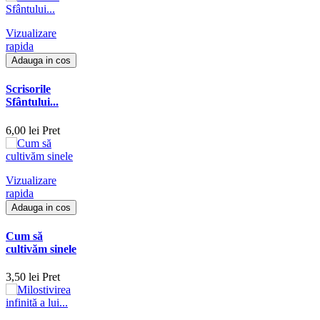
Vizualizare
rapida
Adauga in cos
Scrisorile
Sfântului...
6,00 lei
Pret
Vizualizare
rapida
Adauga in cos
Cum să
cultivăm sinele
3,50 lei
Pret