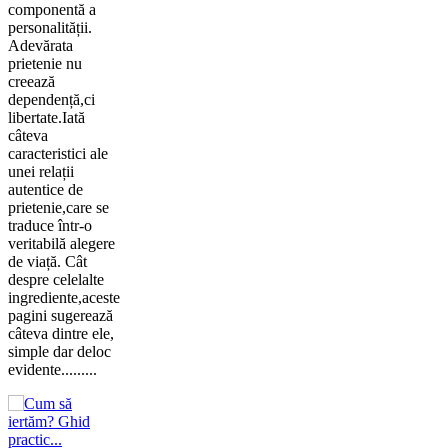
componentă a
personalității.
Adevărata
prietenie nu
creează
dependență,ci
libertate.Iată
câteva
caracteristici ale
unei relații
autentice de
prietenie,care se
traduce într-o
veritabilă alegere
de viață. Cât
despre celelalte
ingrediente,aceste
pagini sugerează
câteva dintre ele,
simple dar deloc
evidente.........