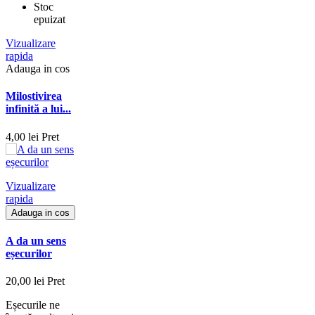
Stoc
epuizat
Vizualizare
rapida
Adauga in cos
Milostivirea
infinită a lui...
4,00 lei
Pret
Vizualizare
rapida
Adauga in cos
A da un sens
eșecurilor
20,00 lei
Pret
Eșecurile ne