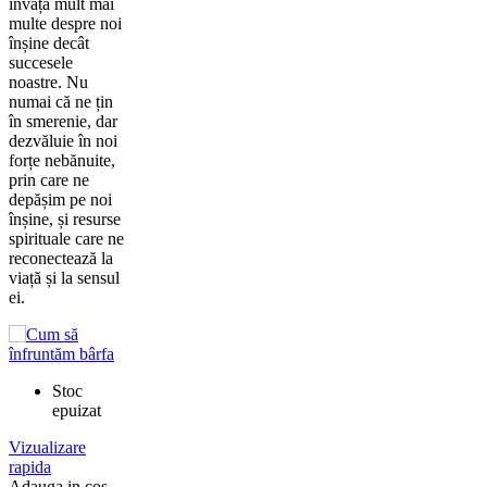
învață mult mai
multe despre noi
înșine decât
succesele
noastre. Nu
numai că ne țin
în smerenie, dar
dezvăluie în noi
forțe nebănuite,
prin care ne
depășim pe noi
înșine, și resurse
spirituale care ne
reconectează la
viață și la sensul
ei.
Stoc
epuizat
Vizualizare
rapida
Adauga in cos