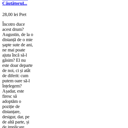
Căutătorul...
28,00 lei
Pret
Încotro duce
acest drum?
Augustin, de la o
distanță de o mie
șapte sute de ani,
ne mai poate
ajuta încă să-l
găsim? El nu
este doar departe
de noi, ci și atât
de diferit: cum
putem oare să-l
înțelegem?
Așadar, este
firesc să
adoptăm o
poziție de
distanțare,
desigur, dar, pe
de altă parte, și
de implicare,