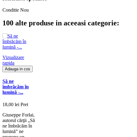
Conditie
Nou
100 alte produse in aceeasi categorie:
Vizualizare
rapida
Adauga in cos
Să ne
îmbrăcăm în
lumină -...
18,00 lei
Pret
Giuseppe Forlai,
autorul cărţii „Să
ne îmbrăcăm în
lumină” ne
propune un