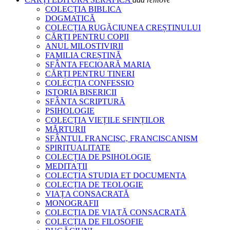
COLECȚIA BIBLICA
DOGMATICĂ
COLECȚIA RUGĂCIUNEA CREȘTINULUI
CĂRȚI PENTRU COPII
ANUL MILOSTIVIRII
FAMILIA CREȘTINĂ
SFÂNTA FECIOARĂ MARIA
CĂRȚI PENTRU TINERI
COLECȚIA CONFESSIO
ISTORIA BISERICII
SFÂNTA SCRIPTURĂ
PSIHOLOGIE
COLECȚIA VIEȚILE SFINȚILOR
MĂRTURII
SFÂNTUL FRANCISC, FRANCISCANISM
SPIRITUALITATE
COLECȚIA DE PSIHOLOGIE
MEDITAȚII
COLECȚIA STUDIA ET DOCUMENTA
COLECȚIA DE TEOLOGIE
VIAȚA CONSACRATĂ
MONOGRAFII
COLECȚIA DE VIAȚĂ CONSACRATĂ
COLECȚIA DE FILOSOFIE