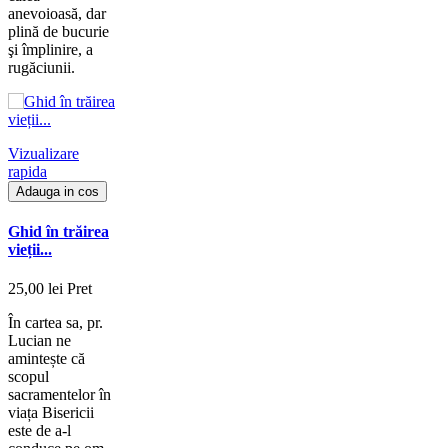
anevoioasă, dar
plină de bucurie
şi împlinire, a
rugăciunii.
Vizualizare
rapida
Adauga in cos
Ghid în trăirea
vieții...
25,00 lei
Pret
În cartea sa, pr.
Lucian ne
amintește că
scopul
sacramentelor în
viața Bisericii
este de a-l