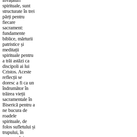
învățături
spirituale, sunt
structurate în trei
părți pentru
fiecare
sacrament:
fundamente
biblice, mărturii
patristice și
meditații
spirituale pentru
a trăi astăzi ca
discipoli ai lui
Cristos. Aceste
reflecții se
doresc a fi ca un
îndrumător în
trăirea vieții
sacramentale în
Biserică pentru a
ne bucura de
roadele
spirituale, de
folos sufletului și
trupului, în