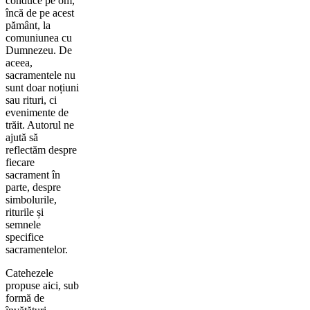
conduce pe om,
încă de pe acest
pământ, la
comuniunea cu
Dumnezeu. De
aceea,
sacramentele nu
sunt doar noțiuni
sau rituri, ci
evenimente de
trăit. Autorul ne
ajută să
reflectăm despre
fiecare
sacrament în
parte, despre
simbolurile,
riturile și
semnele
specifice
sacramentelor.
Catehezele
propuse aici, sub
formă de