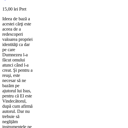
15,00 lei
Pret
Ideea de bază a
acestei cărţi este
aceea de a
redescoperi
valoarea propriei
identităţi ca dar
pe care
Dumnezeu l-a
făcut omului
atunci când l-a
creat. Şi pentru a
reuşi, este
necesar să ne
bazăm pe
ajutorul lui Isus,
pentru că El este
Vindecătorul,
după cum afirmă
autorul. Dar nu
trebuie să
neglijăm
instrumentele pe