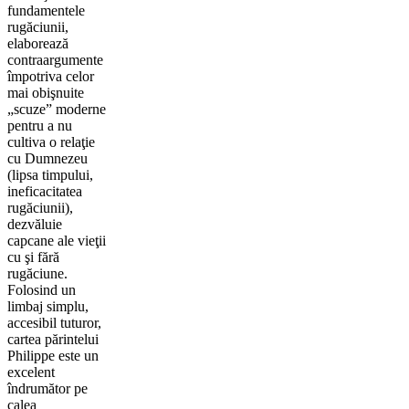
fundamentele
rugăciunii,
elaborează
contraargumente
împotriva celor
mai obişnuite
„scuze” moderne
pentru a nu
cultiva o relaţie
cu Dumnezeu
(lipsa timpului,
ineficacitatea
rugăciunii),
dezvăluie
capcane ale vieţii
cu şi fără
rugăciune.
Folosind un
limbaj simplu,
accesibil tuturor,
cartea părintelui
Philippe este un
excelent
îndrumător pe
calea