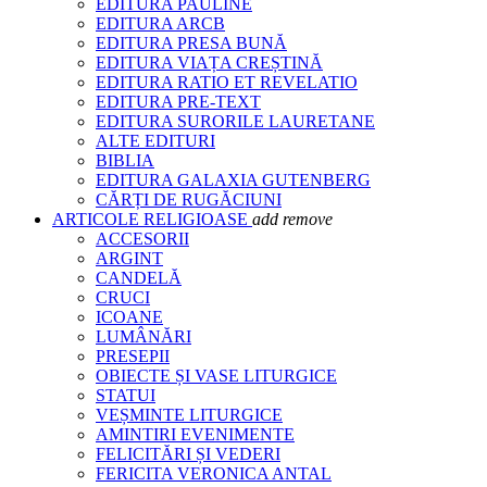
EDITURA PAULINE
EDITURA ARCB
EDITURA PRESA BUNĂ
EDITURA VIAȚA CREȘTINĂ
EDITURA RATIO ET REVELATIO
EDITURA PRE-TEXT
EDITURA SURORILE LAURETANE
ALTE EDITURI
BIBLIA
EDITURA GALAXIA GUTENBERG
CĂRȚI DE RUGĂCIUNI
ARTICOLE RELIGIOASE
add
remove
ACCESORII
ARGINT
CANDELĂ
CRUCI
ICOANE
LUMÂNĂRI
PRESEPII
OBIECTE ȘI VASE LITURGICE
STATUI
VEȘMINTE LITURGICE
AMINTIRI EVENIMENTE
FELICITĂRI ȘI VEDERI
FERICITA VERONICA ANTAL