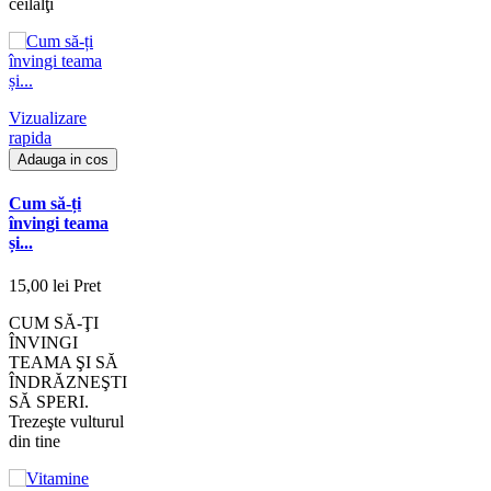
ceilalţi
Vizualizare
rapida
Adauga in cos
Cum să-ți
învingi teama
și...
15,00 lei
Pret
CUM SĂ-ŢI
ÎNVINGI
TEAMA ŞI SĂ
ÎNDRĂZNEŞTI
SĂ SPERI.
Trezeşte vulturul
din tine