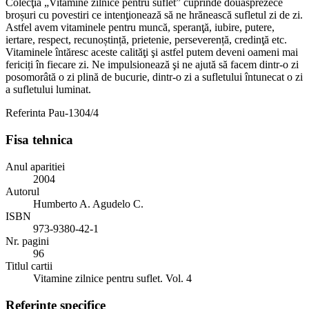
Colecţia „Vitamine zilnice pentru suflet” cuprinde douăsprezece
broșuri cu povestiri ce intenţionează să ne hrănească sufletul zi de zi.
Astfel avem vitaminele pentru muncă, speranţă, iubire, putere,
iertare, respect, recunoștință, prietenie, perseverență, credinţă etc.
Vitaminele întăresc aceste calităţi şi astfel putem deveni oameni mai
fericiți în fiecare zi. Ne impulsionează şi ne ajută să facem dintr-o zi
posomorâtă o zi plină de bucurie, dintr-o zi a sufletului întunecat o zi
a sufletului luminat.
Referinta
Pau-1304/4
Fisa tehnica
Anul aparitiei
2004
Autorul
Humberto A. Agudelo C.
ISBN
973-9380-42-1
Nr. pagini
96
Titlul cartii
Vitamine zilnice pentru suflet. Vol. 4
Referinte specifice