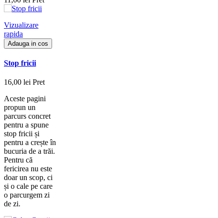
Vizualizare
rapida
Adauga in cos
Stop fricii
16,00 lei
Pret
Aceste pagini
propun un
parcurs concret
pentru a spune
stop fricii și
pentru a crește în
bucuria de a trăi.
Pentru că
fericirea nu este
doar un scop, ci
și o cale pe care
o parcurgem zi
de zi.