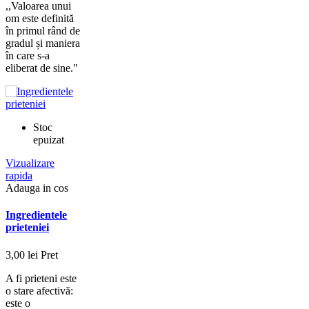
,,Valoarea unui
om este definită
în primul rând de
gradul și maniera
în care s-a
eliberat de sine."
Stoc
epuizat
Vizualizare
rapida
Adauga in cos
Ingredientele
prieteniei
3,00 lei
Pret
A fi prieteni este
o stare afectivă:
este o