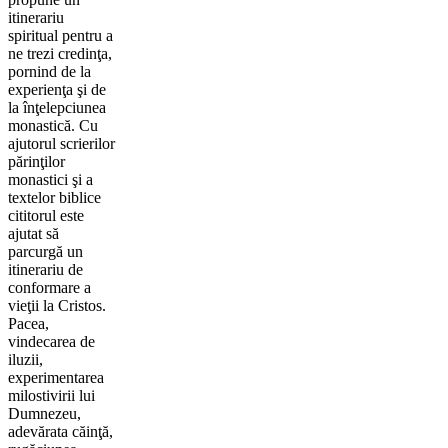
itinerariu
spiritual pentru a
ne trezi credinţa,
pornind de la
experienţa şi de
la înţelepciunea
monastică. Cu
ajutorul scrierilor
părinţilor
monastici şi a
textelor biblice
cititorul este
ajutat să
parcurgă un
itinerariu de
conformare a
vieţii la Cristos.
Pacea,
vindecarea de
iluzii,
experimentarea
milostivirii lui
Dumnezeu,
adevărata căinţă,