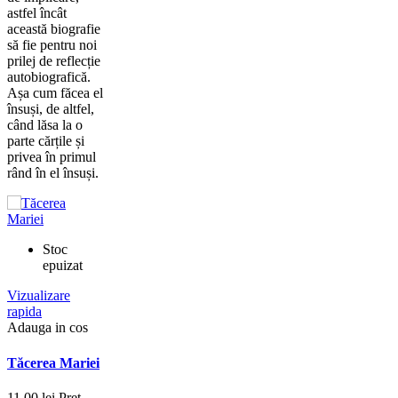
astfel încât
această biografie
să fie pentru noi
prilej de reflecție
autobiografică.
Așa cum făcea el
însuși, de altfel,
când lăsa la o
parte cărțile și
privea în primul
rând în el însuși.
Stoc
epuizat
Vizualizare
rapida
Adauga in cos
Tăcerea Mariei
11,00 lei
Pret