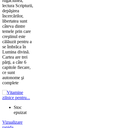
rugăciunea,
lectura Scripturii,
depăşirea
încercărilor,
libertatea sunt
câteva dintre
temele prin care
creştinul este
călăuzit pentru a
se îmbrăca în
Lumina divină.
Cartea are trei
părţi, a câte 6
capitole fiecare,
ce sunt
autonome şi
complete
Stoc
epuizat
Vizualizare
rapida