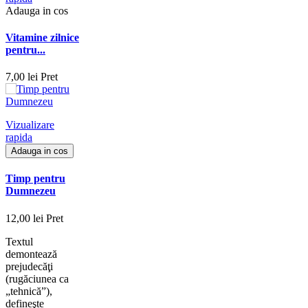
Adauga in cos
Vitamine zilnice
pentru...
7,00 lei
Pret
Vizualizare
rapida
Adauga in cos
Timp pentru
Dumnezeu
12,00 lei
Pret
Textul
demontează
prejudecăţi
(rugăciunea ca
„tehnică”),
defineşte