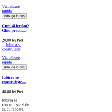
Vizualizare
rapida
Adauga in cos
Cum să iertăm?
Ghid practic...
20,00 lei
Pret
Vizualizare
rapida
Adauga in cos
Iubirea se
construiește....
40,00 lei
Pret
Iubirea se
construieşte zi de
zi, cu răbdare.