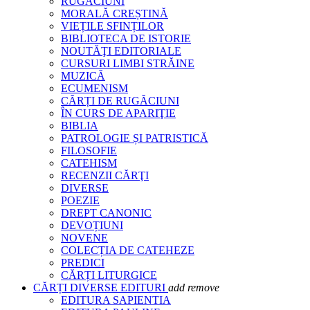
RUGĂCIUNI
MORALĂ CREȘTINĂ
VIEȚILE SFINȚILOR
BIBLIOTECA DE ISTORIE
NOUTĂŢI EDITORIALE
CURSURI LIMBI STRĂINE
MUZICĂ
ECUMENISM
CĂRȚI DE RUGĂCIUNI
ÎN CURS DE APARIŢIE
BIBLIA
PATROLOGIE ȘI PATRISTICĂ
FILOSOFIE
CATEHISM
RECENZII CĂRŢI
DIVERSE
POEZIE
DREPT CANONIC
DEVOȚIUNI
NOVENE
COLECȚIA DE CATEHEZE
PREDICI
CĂRȚI LITURGICE
CĂRȚI DIVERSE EDITURI
add
remove
EDITURA SAPIENTIA