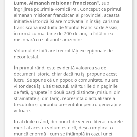
Lume. Almanah misionar franciscan”
, sub
îngrijirea pr. Irimia-Romică Pal. Conceput ca primul
almanah misionar franciscan al provinciei, această
inițiativă istorică își are motivația în însăși carisma
franciscană instituită de Sfântul Francisc de Assisi,
în urmă cu mai bine de 700 de ani, la întâlnirea
misionară cu sultanul sarazinilor.
Volumul de față are trei calități excepționale de
necontestat.
În primul rând, este evidentă valoarea sa de
document istoric, chiar dacă nu își propune acest
lucru. Se spune că un popor, o comunitate, nu are
viitor dacă își uită trecutul. Mărturiile din paginile
de față, grupate în două părți distincte (misiuni din
străinătate și din țară), reprezintă o actualizare a
trecutului și garanția prezentului pentru generațiile
viitoare.
În al doilea rând, din punct de vedere literar, marele
merit al acestui volum este că, deși a implicat o
muncă enormă - cum se întâmplă în cazul unei