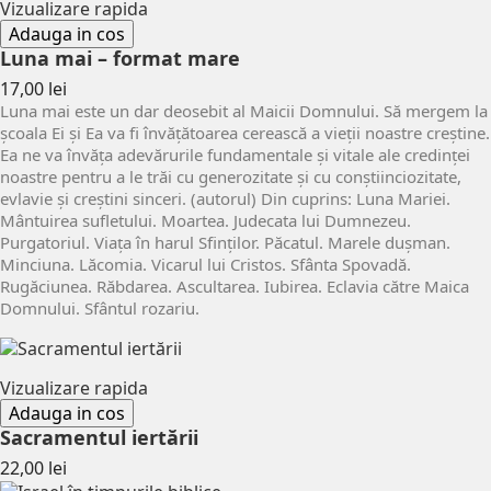
Vizualizare rapida
Adauga in cos
Luna mai – format mare
Pret
17,00 lei
Luna mai este un dar deosebit al Maicii Domnului. Să mergem la
şcoala Ei şi Ea va fi învăţătoarea cerească a vieţii noastre creştine.
Ea ne va învăţa adevărurile fundamentale şi vitale ale credinţei
noastre pentru a le trăi cu generozitate şi cu conştiinciozitate,
evlavie şi creştini sinceri. (autorul) Din cuprins: Luna Mariei.
Mântuirea sufletului. Moartea. Judecata lui Dumnezeu.
Purgatoriul. Viaţa în harul Sfinţilor. Păcatul. Marele duşman.
Minciuna. Lăcomia. Vicarul lui Cristos. Sfânta Spovadă.
Rugăciunea. Răbdarea. Ascultarea. Iubirea. Eclavia către Maica
Domnului. Sfântul rozariu.
Vizualizare rapida
Adauga in cos
Sacramentul iertării
Pret
22,00 lei