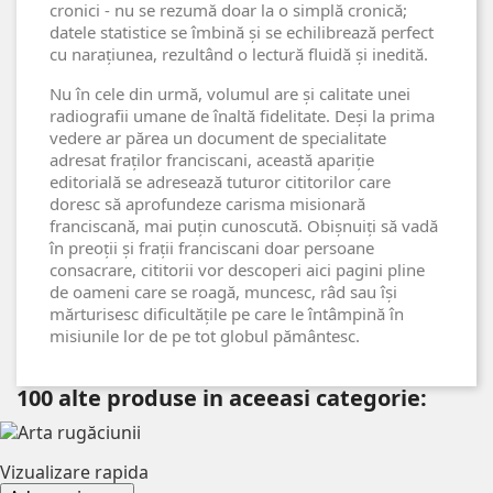
cronici - nu se rezumă doar la o simplă cronică;
datele statistice se îmbină și se echilibrează perfect
cu narațiunea, rezultând o lectură fluidă și inedită.
Nu în cele din urmă, volumul are și calitate unei
radiografii umane de înaltă fidelitate. Deși la prima
vedere ar părea un document de specialitate
adresat fraților franciscani, această apariție
editorială se adresează tuturor cititorilor care
doresc să aprofundeze carisma misionară
franciscană, mai puțin cunoscută. Obișnuiți să vadă
în preoții și frații franciscani doar persoane
consacrare, cititorii vor descoperi aici pagini pline
de oameni care se roagă, muncesc, râd sau își
mărturisesc dificultățile pe care le întâmpină în
misiunile lor de pe tot globul pământesc.
100 alte produse in aceeasi categorie:
Vizualizare rapida