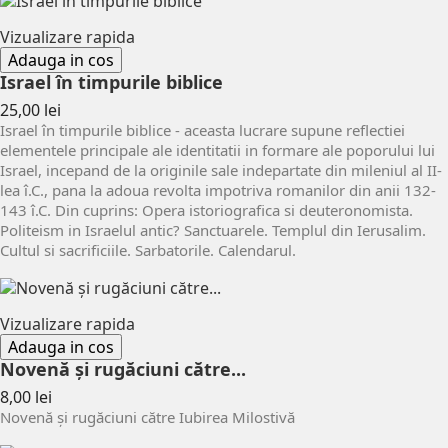
Vizualizare rapida
Adauga in cos
Israel în timpurile biblice
Pret
25,00 lei
Israel în timpurile biblice - aceasta lucrare supune reflectiei
elementele principale ale identitatii in formare ale poporului lui
Israel, incepand de la originile sale indepartate din mileniul al II-
lea î.C., pana la adoua revolta impotriva romanilor din anii 132-
143 î.C. Din cuprins: Opera istoriografica si deuteronomista.
Politeism in Israelul antic? Sanctuarele. Templul din Ierusalim.
Cultul si sacrificiile. Sarbatorile. Calendarul.
Vizualizare rapida
Adauga in cos
Novenă și rugăciuni către...
Pret
8,00 lei
Novenă și rugăciuni către Iubirea Milostivă