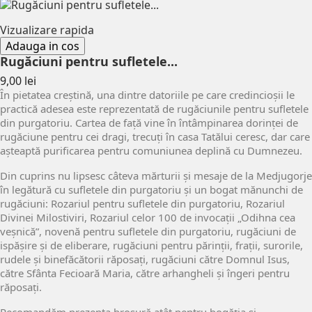
Vizualizare rapida
Adauga in cos
Rugăciuni pentru sufletele...
Pret
9,00 lei
În pietatea creștină, una dintre datoriile pe care credincioșii le
practică adesea este reprezentată de rugăciunile pentru sufletele
din purgatoriu. Cartea de față vine în întâmpinarea dorinței de
rugăciune pentru cei dragi, trecuți în casa Tatălui ceresc, dar care
așteaptă purificarea pentru comuniunea deplină cu Dumnezeu.
Din cuprins nu lipsesc câteva mărturii și mesaje de la Medjugorje
în legătură cu sufletele din purgatoriu și un bogat mănunchi de
rugăciuni: Rozariul pentru sufletele din purgatoriu, Rozariul
Divinei Milostiviri, Rozariul celor 100 de invocații „Odihna cea
veșnică”, novenă pentru sufletele din purgatoriu, rugăciuni de
ispășire și de eliberare, rugăciuni pentru părinții, frații, surorile,
rudele și binefăcătorii răposați, rugăciuni către Domnul Isus,
către Sfânta Fecioară Maria, către arhangheli și îngeri pentru
răposați.
Recomandăm prezenta broșură atât pentru bogăția și