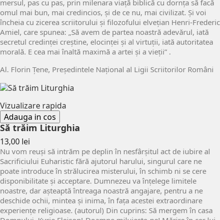
mersul, pas cu pas, prin milenara viață biblică cu dornța să facă
omul mai bun, mai credincios, și de ce nu, mai civilizat. Și voi
încheia cu zicerea scriitorului și filozofului elvețian Henri-Frederic
Amiel, care spunea: „Să avem de partea noastră adevărul, iată
secretul credinței creștine, elocinței și al virtuții, iată autoritatea
morală. E cea mai înaltă maximă a artei și a vieții” .
Al. Florin Țene, Președintele Național al Ligii Scriitorilor Români
Vizualizare rapida
Adauga in cos
Să trăim Liturghia
Pret
13,00 lei
Nu vom reuși să intrăm pe deplin în nesfârșitul act de iubire al
Sacrificiului Euharistic fără ajutorul harului, singurul care ne
poate introduce în strălucirea misterului, în schimb ni se cere
disponibilitate și acceptare. Dumnezeu va înțelege limitele
noastre, dar așteaptă întreaga noastră angajare, pentru a ne
deschide ochii, mintea și inima, în fața acestei extraordinare
experiențe religioase. (autorul) Din cuprins: Să mergem în casa