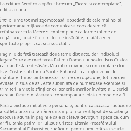
La editura Serafica a apărut broșura „Tăcere și contemplație”,
ediția a doua.
Într-o lume tot mai zgomotoasă, obsedată de cele mai noi și
performante mijloace de comunicare, considerăm că
reîntoarcerea la tăcere și contemplație ca forme intime de
rugăciune, poate fi un mijloc de însănătoșire atât a vieții
spirituale proprii, cât și a societății.
Paginile de față tratează două teme distincte, dar indisolubil
legate între ele: meditarea Patimii Domnului nostru Isus Cristos
ca manifestare desăvârșită a iubirii divine, și contemplarea lui
Isus Cristos sub forma Sfintei Euharistii, ca mijloc zilnic de
mântuire. Importanța acestor forme de rugăciune, tot mai des
evitate în ziua de azi, este subliniată de numeroase exemple și
trimiteri la viețile sfinților ori scrierile marilor învățați ai Bisericii,
care au făcut din tăcerea și contemplația zilnică un mod de a fi.
Fără a exclude inițiativele personale, pentru ca această rugăciune
a sufletului să nu rămână un simplu moment lipsit de substanță,
broșura adună în paginile sale și câteva devoțiuni specifice, cum
ar fi Litania patimilor lui Isus Cristos, Litania Preasfântului
Sacrament al Euharistiei, rugăciuni pentru umilință sau scurte