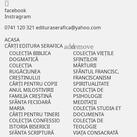

facebook
Instragram
0741 120 321
edituraserafica@yahoo.com
ACASA
add
remove
CĂRȚI EDITURA SERAFICA
COLECȚIA BIBLICA
COLECȚIA VIEȚILE
DOGMATICĂ
SFINȚILOR
COLECȚIA
MĂRTURII
RUGĂCIUNEA
SFÂNTUL FRANCISC,
CREȘTINULUI
FRANCISCANISM
CĂRȚI PENTRU COPII
SPIRITUALITATE
ANUL MILOSTIVIRII
COLECȚIA DE
FAMILIA CREȘTINĂ
PSIHOLOGIE
SFÂNTA FECIOARĂ
MEDITAȚII
MARIA
COLECȚIA STUDIA ET
CĂRȚI PENTRU TINERI
DOCUMENTA
COLECȚIA CONFESSIO
COLECȚIA DE
ISTORIA BISERICII
TEOLOGIE
SFÂNTA SCRIPTURĂ
VIAȚA CONSACRATĂ