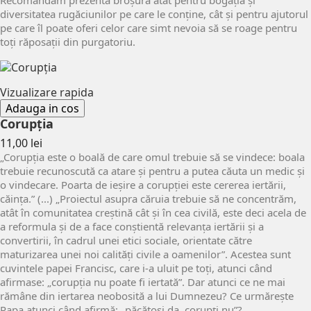
diversitatea rugăciunilor pe care le conține, cât și pentru ajutorul
pe care îl poate oferi celor care simt nevoia să se roage pentru
toți răposații din purgatoriu.
Vizualizare rapida
Adauga in cos
Corupţia
Pret
11,00 lei
„Corupția este o boală de care omul trebuie să se vindece: boala
trebuie recunoscută ca atare și pentru a putea căuta un medic și
o vindecare. Poarta de ieșire a corupției este cererea iertării,
căința.” (...) „Proiectul asupra căruia trebuie să ne concentrăm,
atât în comunitatea creștină cât și în cea civilă, este deci acela de
a reformula și de a face conștientă relevanța iertării și a
convertirii, în cadrul unei etici sociale, orientate către
maturizarea unei noi calități civile a oamenilor”. Acestea sunt
cuvintele papei Francisc, care i-a uluit pe toți, atunci când
afirmase: „corupția nu poate fi iertată”. Dar atunci ce ne mai
rămâne din iertarea neobosită a lui Dumnezeu? Ce urmărește
Papa atunci când afirmă: „păcătoși da, corupți nu”?