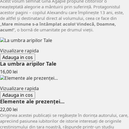
Acest volum semnat Gina Agapie propune cititorilor o
neașteptată alegorie a mântuirii prin suferință. Protagonistul
acestor pagini – copilul Alexandru care împlinește 13 ani, este,
de altfel și destinatarul direct al volumului, ceea ce face din
„
Mare minune s-a întâmplat acolo! Vindecă, Doamne,
acum!
”, o bornă de umanitate pe drumul vieții.
Vizualizare rapida
Adauga in cos
La umbra aripilor Tale
Pret
16,00 lei
Vizualizare rapida
Adauga in cos
Elemente ale prezenței...
Pret
22,00 lei
Originea acestei publicaţii se regăseşte în dorinţa autorului, care,
apreciind pasiunea iubitorilor de istorie interesaţi de originile
creştinismului din ţara noastră, răspunde printr-un studiu