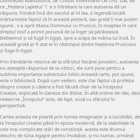
Dumnezeu Mântuitorul, iar Cristos însemnând Cel Uns. Dar, de
ce „Peștera Laptelui” ?. e o întrebare la care autoarea dă un
răspuns. Fiindcă încă din secolul al VI lea, o legendă locală
mărturisește faptul că în această peșteră, sau grotă îi mai putem
spune , s-a oprit Maica Domnului cu Pruncul, în noaptea în care
dreptul iosif a primit poruncă de la înger să părăsească
Betleemul și să fugă în Egipt, spre a scăpa de mânia lui Irod. În
această grotă ar fi stat ei în răstimpul dintre Nașterea Pruncului
și fuga în Egipt.
Prin întrebările retorice de la sfârșitul fiecărei povestiri, autoarea
nu așteaptă răspunsul de la cititori, ele sunt puse pentru a
sublinia importanța subiectului biblic.Această carte, pot spune,
este o bibliotecă. După cum vedem, este clar faptul că profeția
despre creație și cădere a fost făcută chiar de la începutul
Creației, explicată în Geneza din Biblie. În altă ordine de idei, deși
redescrie „Începutul” este, de fapt, scisă cu sfârșitul în
perspectivă.
Cartea aceasta ne poartă prin lumea imaginației și a lucidității, de
la începutul creației până în epoca modernă, de la stabilitate la
cele mai complicate stări de conștiință- acesta este drumul
deschis de Gina Agapie pentru învățăcei, și nu numai, urmând