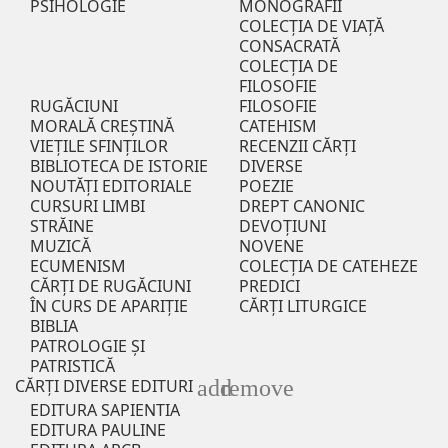
PSIHOLOGIE
MONOGRAFII
COLECȚIA DE VIAȚĂ
CONSACRATĂ
COLECȚIA DE
FILOSOFIE
RUGĂCIUNI
FILOSOFIE
MORALĂ CREȘTINĂ
CATEHISM
VIEȚILE SFINȚILOR
RECENZII CĂRŢI
BIBLIOTECA DE ISTORIE
DIVERSE
NOUTĂŢI EDITORIALE
POEZIE
CURSURI LIMBI
DREPT CANONIC
STRĂINE
DEVOȚIUNI
MUZICĂ
NOVENE
ECUMENISM
COLECȚIA DE CATEHEZE
CĂRȚI DE RUGĂCIUNI
PREDICI
ÎN CURS DE APARIŢIE
CĂRȚI LITURGICE
BIBLIA
PATROLOGIE ȘI
PATRISTICĂ
add
remove
CĂRȚI DIVERSE EDITURI
EDITURA SAPIENTIA
EDITURA PAULINE