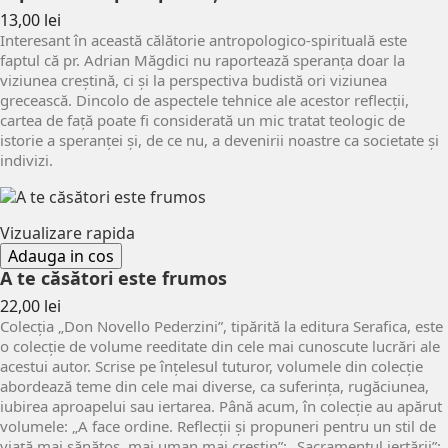
Pret
13,00 lei
Interesant în această călătorie antropologico-spirituală este
faptul că pr. Adrian Măgdici nu raportează speranța doar la
viziunea creștină, ci și la perspectiva budistă ori viziunea
grecească. Dincolo de aspectele tehnice ale acestor reflecții,
cartea de față poate fi considerată un mic tratat teologic de
istorie a speranței și, de ce nu, a devenirii noastre ca societate și
indivizi.
Vizualizare rapida
Adauga in cos
A te căsători este frumos
Pret
22,00 lei
Colecţia „Don Novello Pederzini”, tipărită la editura Serafica, este
o colecţie de volume reeditate din cele mai cunoscute lucrări ale
acestui autor. Scrise pe înțelesul tuturor, volumele din colecţie
abordează teme din cele mai diverse, ca suferința, rugăciunea,
iubirea aproapelui sau iertarea. Până acum, în colecție au apărut
volumele: „A face ordine. Reflecții și propuneri pentru un stil de
viață mai sănătos, mai uman mai creștin”; „Sacramentul iertării”;