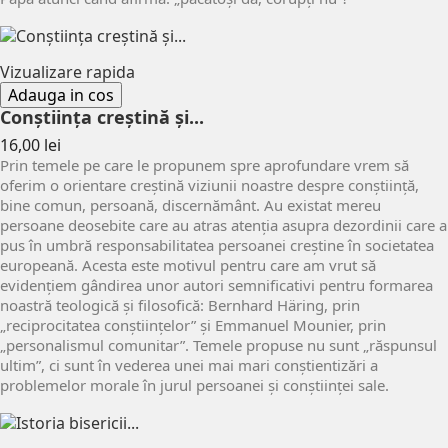
Vizualizare rapida
Adauga in cos
Conştiinţa creştină şi...
Pret
16,00 lei
Prin temele pe care le propunem spre aprofundare vrem să
oferim o orientare creştină viziunii noastre despre conştiinţă,
bine comun, persoană, discernământ. Au existat mereu
persoane deosebite care au atras atenţia asupra dezordinii care a
pus în umbră responsabilitatea persoanei creştine în societatea
europeană. Acesta este motivul pentru care am vrut să
evidenţiem gândirea unor autori semnificativi pentru formarea
noastră teologică şi filosofică: Bernhard Häring, prin
„reciprocitatea conştiinţelor” şi Emmanuel Mounier, prin
„personalismul comunitar”. Temele propuse nu sunt „răspunsul
ultim”, ci sunt în vederea unei mai mari conştientizări a
problemelor morale în jurul persoanei şi conştiinţei sale.