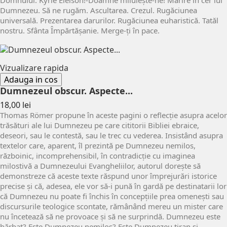
Domnului. Kyrie Eleison!-Doamne miluieşte-ne! Mărire în cer lui
Dumnezeu. Să ne rugăm. Ascultarea. Crezul. Rugăciunea
universală. Prezentarea darurilor. Rugăciunea euharistică. Tatăl
nostru. Sfânta Împărtăşanie. Merge-ţi în pace.
Vizualizare rapida
Adauga in cos
Dumnezeul obscur. Aspecte...
Pret
18,00 lei
Thomas Römer propune în aceste pagini o reflecție asupra acelor
trăsături ale lui Dumnezeu pe care cititorii Bibliei ebraice,
deseori, sau le contestă, sau le trec cu vederea. Insistând asupra
textelor care, aparent, îl prezintă pe Dumnezeu nemilos,
războinic, incomprehensibil, în contradicție cu imaginea
milostivă a Dumnezeului Evangheliilor, autorul dorește să
demonstreze că aceste texte răspund unor împrejurări istorice
precise și că, adesea, ele vor să-i pună în gardă pe destinatarii lor
că Dumnezeu nu poate fi închis în concepțiile prea omenești sau
discursurile teologice scontate, rămânând mereu un mister care
nu încetează să ne provoace și să ne surprindă. Dumnezeu este
bărbat? Este Dumnezeu nemilos? Este Dumnezeu tiran și