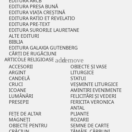
EDITURA ARCB
EDITURA PRESA BUNĂ
EDITURA VIAȚA CREȘTINĂ
EDITURA RATIO ET REVELATIO
EDITURA PRE-TEXT
EDITURA SURORILE LAURETANE
ALTE EDITURI
BIBLIA
EDITURA GALAXIA GUTENBERG
CĂRȚI DE RUGĂCIUNI
add
remove
ARTICOLE RELIGIOASE
ACCESORII
OBIECTE ȘI VASE
ARGINT
LITURGICE
CANDELĂ
STATUI
CRUCI
VEȘMINTE LITURGICE
ICOANE
AMINTIRI EVENIMENTE
LUMÂNĂRI
FELICITĂRI ȘI VEDERI
PRESEPII
FERICITA VERONICA
ANTAL
FEȚE DE ALTAR
PLIANTE
MAGNEȚI
ROZARII
OBIECTE PENTRU
SEMNE DE CARTE
CRĂCIUN
TĂMÂIE, CĂRBUNI,