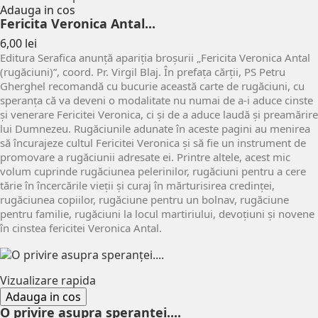
Adauga in cos
Fericita Veronica Antal...
Pret
6,00 lei
Editura Serafica anunță apariția broșurii „Fericita Veronica Antal
(rugăciuni)”, coord. Pr. Virgil Blaj. În prefața cărții, PS Petru
Gherghel recomandă cu bucurie această carte de rugăciuni, cu
speranța că va deveni o modalitate nu numai de a-i aduce cinste
și venerare Fericitei Veronica, ci și de a aduce laudă și preamărire
lui Dumnezeu. Rugăciunile adunate în aceste pagini au menirea
să încurajeze cultul Fericitei Veronica și să fie un instrument de
promovare a rugăciunii adresate ei. Printre altele, acest mic
volum cuprinde rugăciunea pelerinilor, rugăciuni pentru a cere
tărie în încercările vieții și curaj în mărturisirea credinței,
rugăciunea copiilor, rugăciune pentru un bolnav, rugăciune
pentru familie, rugăciuni la locul martiriului, devoțiuni și novene
în cinstea fericitei Veronica Antal.
Vizualizare rapida
Adauga in cos
O privire asupra speranței....