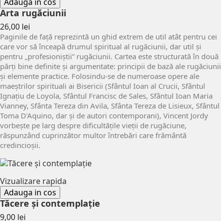
Adauga in cos
Arta rugăciunii
Pret
26,00 lei
Paginile de față reprezintă un ghid extrem de util atât pentru cei
care vor să înceapă drumul spiritual al rugăciunii, dar util și
pentru „profesioniștii” rugăciunii. Cartea este structurată în două
părți bine definite și argumentate: principii de bază ale rugăciunii
și elemente practice. Folosindu-se de numeroase opere ale
maeștrilor spirituali ai Bisericii (Sfântul Ioan al Crucii, Sfântul
Ignațiu de Loyola, Sfântul Francisc de Sales, Sfântul Ioan Maria
Vianney, Sfânta Tereza din Avila, Sfânta Tereza de Lisieux, Sfântul
Toma D'Aquino, dar și de autori contemporani), Vincent Jordy
vorbește pe larg despre dificultățile vieții de rugăciune,
răspunzând cuprinzător multor întrebări care frământă
credincioșii.
Vizualizare rapida
Adauga in cos
Tăcere și contemplație
Pret
9,00 lei