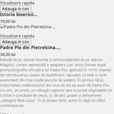
Vizualizare rapida
Adauga in cos
Istoria bisericii...
Pret
19,00 lei
Vizualizare rapida
Adauga in cos
Padre Pio din Pietrelcina....
Pret
34,00 lei
Editată de pr. Daniel Romila și tehnoredactată de pr. Adrian
Măgdici, cartea reprezintă o adaptare a pr. Alois Donea după
prima biografie oficială a lui Padre Pio, apărută în 1974, înainte
de introducerea cauzei de beatificare. Spunem că este o carte
eveniment din mai multe puncte de vedere. În primul rând,
majoritatea credincioșilor din ziua de azi au auzit de Padre Pio.
Un om, un preot, un călugăr capucin care a purtat stigmatele lui
Cristos o jumătate de secol, și, de aici, poate și denumirea
„răstignit fără cruce”. În al doilea rând, avem în față un sfânt
contemporan.