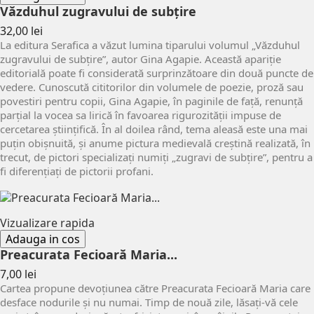
Văzduhul zugravului de subțire
Pret
32,00 lei
La editura Serafica a văzut lumina tiparului volumul „Văzduhul
zugravului de subțire”, autor Gina Agapie. Această apariție
editorială poate fi considerată surprinzătoare din două puncte de
vedere. Cunoscută cititorilor din volumele de poezie, proză sau
povestiri pentru copii, Gina Agapie, în paginile de față, renunță
parțial la vocea sa lirică în favoarea rigurozității impuse de
cercetarea științifică. În al doilea rând, tema aleasă este una mai
puțin obișnuită, și anume pictura medievală creștină realizată, în
trecut, de pictori specializați numiți „zugravi de subțire”, pentru a
fi diferențiați de pictorii profani.
Vizualizare rapida
Adauga in cos
Preacurata Fecioară Maria...
Pret
7,00 lei
Cartea propune devoțiunea către Preacurata Fecioară Maria care
desface nodurile și nu numai. Timp de nouă zile, lăsați-vă cele