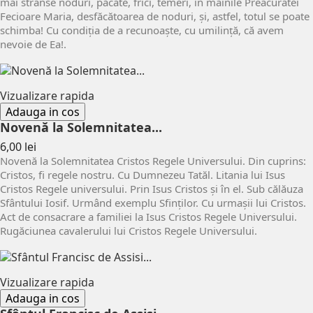
mai strânse noduri, păcate, frici, temeri, în mâinile Preacuratei
Fecioare Maria, desfăcătoarea de noduri, și, astfel, totul se poate
schimba! Cu condiția de a recunoaște, cu umilință, că avem
nevoie de Ea!.
Vizualizare rapida
Adauga in cos
Novenă la Solemnitatea...
Pret
6,00 lei
Novenă la Solemnitatea Cristos Regele Universului. Din cuprins:
Cristos, fi regele nostru. Cu Dumnezeu Tatăl. Litania lui Isus
Cristos Regele universului. Prin Isus Cristos şi în el. Sub călăuza
Sfântului Iosif. Urmând exemplu Sfinţilor. Cu urmaşii lui Cristos.
Act de consacrare a familiei la Isus Cristos Regele Universului.
Rugăciunea cavalerului lui Cristos Regele Universului.
Vizualizare rapida
Adauga in cos