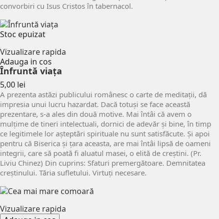
convorbiri cu Isus Cristos în tabernacol.
Stoc epuizat
Vizualizare rapida
Adauga in cos
Înfruntă viaţa
Pret
5,00 lei
A prezenta astăzi publicului românesc o carte de meditaţii, dă
impresia unui lucru hazardat. Dacă totuşi se face această
prezentare, s-a ales din două motive. Mai întâi că avem o
mulţime de tineri intelectuali, dornici de adevăr şi bine, în timp
ce legitimele lor aşteptări spirituale nu sunt satisfăcute. Şi apoi
pentru că Biserica şi ţara aceasta, are mai întâi lipsă de oameni
integrii, care să poată fi aluatul masei, o elită de creştini. (Pr.
Liviu Chinez) Din cuprins: Sfaturi premergătoare. Demnitatea
creştinului. Tăria sufletului. Virtuţi necesare.
Vizualizare rapida