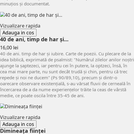
minuţios şi documentat.
Vizualizare rapida
Adauga in cos
40 de ani, timp de har și...
Pret
16,00 lei
40 de ani. timp de har și iubire. Carte de poezii. Cu plecare de la
idea biblică, exprimată de psalmist: "Numărul zilelor anilor noştri
ajunge la şaptezeci, iar pentru cei în putere, la optzeci, însă, în
cea mai mare parte, nu sunt decât trudă şi chin, pentru că trec
repede şi noi ne ducem" (Ps 90/89,10), precum şi dintr-o
oarecare observare existenţială, s-au vărsat fluvii de cerneală în
încercarea de a da nume experienţelor trăite la ceas de vârstă
medie, ce poate oscila între 35-45 de ani.
Vizualizare rapida
Adauga in cos
Dimineața ființei