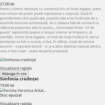
Pret
27,00 lei
Pentru cititorii obișnuiți cu universul liric al Ginei Agapie, acest
nou volum de poezii poate reprezenta o surpriză. Dacă în
precedentele cărți publicate, poeziile sale erau încărcate de o
anumită tensiune existențială, de o căutare febrilă similară cu
rătăcirea poporului ales în pustiu, „Dimineața ființei. 44 de
poezii” reprezintă spațiul și timpul interior al limpezirii, al
clarității. Omul Gina Agapie, un bob de nisip învăluit în sacrul
existenței ca într-o scoică, a fost, în sfârșit, irizat de lumina
aurorei – inspirația divină – și și-a atins destinul natural pentru
care a fost creat – acela de perlă prețioasă.
Vizualizare rapida
Adauga in cos
Simfonia credinței
Pret
19,00 lei
Stoc epuizat
Vizualizare rapida